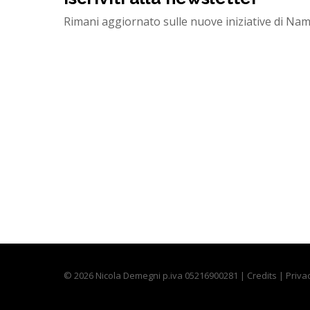
Rimani aggiornato sulle nuove iniziative di Na
© 2026 Nicola Demegni p.iva 05216900281 |
Credits
|
Priva