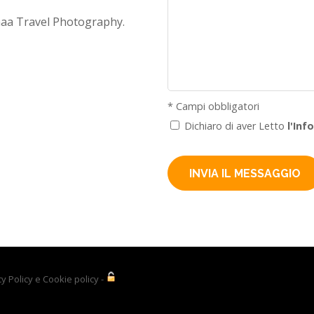
maa Travel Photography.
* Campi obbligatori
Dichiaro di aver Letto
l'Inf
cy Policy e Cookie policy
-