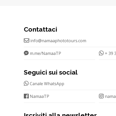
Contattaci
info@namaaphototours.com
m.me/NamaaTP
+ 39 
Seguici sui social
Canale WhatsApp
NamaaTP
nama
Iscriviti alla newsletter