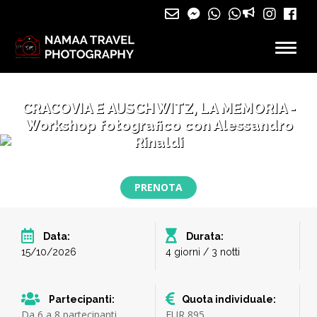
CRACOVIA E AUSCHWITZ, LA MEMORIA -
Workshop fotografico con Alessandro
Rinaldi
PRENOTA
Data:
Durata:
15/10/2026
4 giorni / 3 notti
Partecipanti:
Quota individuale:
Da 6 a 8 partecipanti
EUR 895