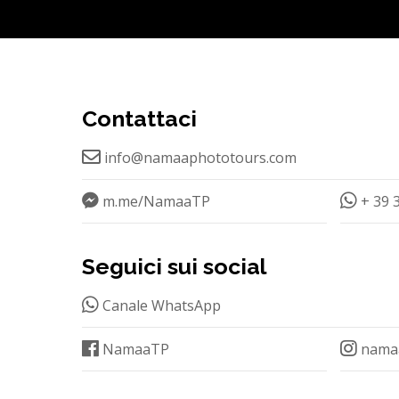
Contattaci
info@namaaphototours.com
m.me/NamaaTP
+ 39 
Seguici sui social
Canale WhatsApp
NamaaTP
nama