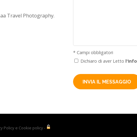
maa Travel Photography.
* Campi obbligatori
Dichiaro di aver Letto
l'Inf
cy Policy e Cookie policy
-