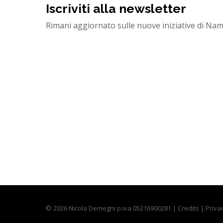
Iscriviti alla newsletter
Rimani aggiornato sulle nuove iniziative di Na
© 2026 Nicola Demegni p.iva 05216900281 |
Credits
|
Priva